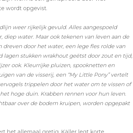
te wordt opgevist.
lijn weer rijkelijk gevuld. Alles aangespoeld
, diep water. Maar ook tekenen van leven aan de
n dreven door het water, een lege fles rolde van
d lagen stukken wrakhout geëtst door zout en tijd,
jzer ook. Kleurrijke pluizen, spooknetten en
en van de visserij, een “My Little Pony” vertelt
tervogels trippelen door het water om te vissen of
f het hoge duin. Krabben rennen voor hun leven.
ichtbaar over de bodem kruipen, worden opgepakt
 het allemaal gretig. Käller legt korte