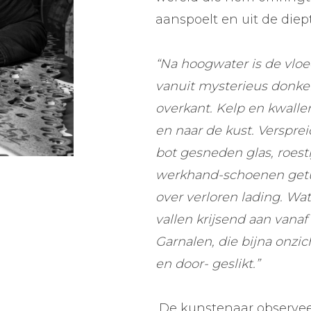
aanspoelt en uit de diep
“Na hoogwater is de vloed
vanuit mysterieus donker
overkant. Kelp en kwalle
en naar de kust. Versprei
bot gesneden glas, roesti
werkhand-schoenen getuig
over verloren lading. Wa
vallen krijsend aan vana
Garnalen, die bijna onz
en door- geslikt.”
De kunstenaar observeert