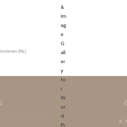
Pinxteren (NL)
S
A. 